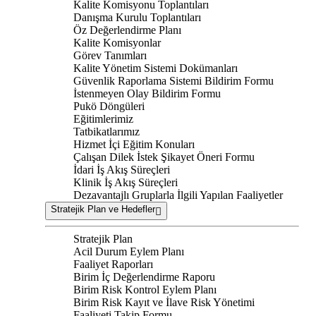
Kalite Komisyonu Toplantıları
Danışma Kurulu Toplantıları
Öz Değerlendirme Planı
Kalite Komisyonlar
Görev Tanımları
Kalite Yönetim Sistemi Dokümanları
Güvenlik Raporlama Sistemi Bildirim Formu
İstenmeyen Olay Bildirim Formu
Pukö Döngüleri
Eğitimlerimiz
Tatbikatlarımız
Hizmet İçi Eğitim Konuları
Çalışan Dilek İstek Şikayet Öneri Formu
İdari İş Akış Süreçleri
Klinik İş Akış Süreçleri
Dezavantajlı Gruplarla İlgili Yapılan Faaliyetler
Stratejik Plan ve Hedefler
Stratejik Plan
Acil Durum Eylem Planı
Faaliyet Raporları
Birim İç Değerlendirme Raporu
Birim Risk Kontrol Eylem Planı
Birim Risk Kayıt ve İlave Risk Yönetimi
Faaliyeti Takip Formu