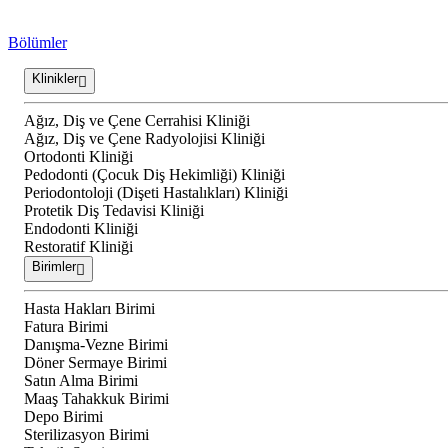
Bölümler
Klinikler
Ağız, Diş ve Çene Cerrahisi Kliniği
Ağız, Diş ve Çene Radyolojisi Kliniği
Ortodonti Kliniği
Pedodonti (Çocuk Diş Hekimliği) Kliniği
Periodontoloji (Dişeti Hastalıkları) Kliniği
Protetik Diş Tedavisi Kliniği
Endodonti Kliniği
Restoratif Kliniği
Birimler
Hasta Hakları Birimi
Fatura Birimi
Danışma-Vezne Birimi
Döner Sermaye Birimi
Satın Alma Birimi
Maaş Tahakkuk Birimi
Depo Birimi
Sterilizasyon Birimi