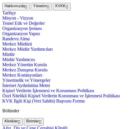
Hakkımızda
Yönetim
KVKK
Tarihçe
Misyon - Vizyon
Temel Etik ve Değerler
Organizasyon Şeması
Organizasyon Yapısı
Randevu Alma
Merkez Müdürü
Merkez Müdür Yardımcıları
Müdür
Müdür Yardımcısı
Merkez Yönetim Kurulu
Merkez Danışma Kurulu
Merkez Komisyonları
Yönetmelik ve Yönergeler
İnternet Aydınlatma Metni
Kişisel Verilerin İşlenmesi ve Korunması Politikası
Özel Nitelikli Kişisel Verilerin Korunması ve İşlenmesi Politikası
KVK İlgili Kişi (Veri Sahibi) Başvuru Formu
Bölümler
Klinikler
Birimler
Ağız, Diş ve Çene Cerrahisi Kliniği