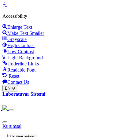
Open
toolbar
Accessibility
Enlarge Text
Make Text Smaller
Grayscale
High Contrast
Low Contrast
Light Background
Underline Links
Readable Font
Reset
Contact Us
EN
Laboratuvar Sistemi
Kurumsal