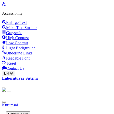
Open
toolbar
Accessibility
Enlarge Text
Make Text Smaller
Grayscale
High Contrast
Low Contrast
Light Background
Underline Links
Readable Font
Reset
Contact Us
EN
Laboratuvar Sistemi
Kurumsal