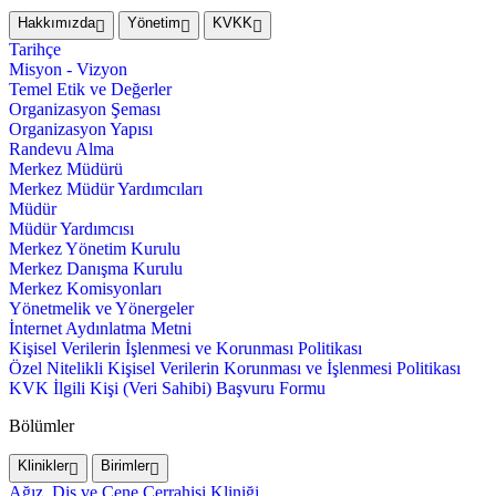
Hakkımızda
Yönetim
KVKK
Tarihçe
Misyon - Vizyon
Temel Etik ve Değerler
Organizasyon Şeması
Organizasyon Yapısı
Randevu Alma
Merkez Müdürü
Merkez Müdür Yardımcıları
Müdür
Müdür Yardımcısı
Merkez Yönetim Kurulu
Merkez Danışma Kurulu
Merkez Komisyonları
Yönetmelik ve Yönergeler
İnternet Aydınlatma Metni
Kişisel Verilerin İşlenmesi ve Korunması Politikası
Özel Nitelikli Kişisel Verilerin Korunması ve İşlenmesi Politikası
KVK İlgili Kişi (Veri Sahibi) Başvuru Formu
Bölümler
Klinikler
Birimler
Ağız, Diş ve Çene Cerrahisi Kliniği