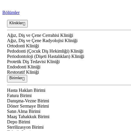
Bölümler
Klinikler
Ağız, Diş ve Çene Cerrahisi Kliniği
Ağız, Diş ve Çene Radyolojisi Kliniği
Ortodonti Kliniği
Pedodonti (Çocuk Diş Hekimliği) Kliniği
Periodontoloji (Dişeti Hastalıkları) Kliniği
Protetik Diş Tedavisi Kliniği
Endodonti Kliniği
Restoratif Kliniği
Birimler
Hasta Hakları Birimi
Fatura Birimi
Danışma-Vezne Birimi
Döner Sermaye Birimi
Satın Alma Birimi
Maaş Tahakkuk Birimi
Depo Birimi
Sterilizasyon Birimi