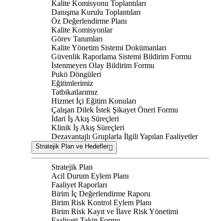
Kalite Komisyonu Toplantıları
Danışma Kurulu Toplantıları
Öz Değerlendirme Planı
Kalite Komisyonlar
Görev Tanımları
Kalite Yönetim Sistemi Dokümanları
Güvenlik Raporlama Sistemi Bildirim Formu
İstenmeyen Olay Bildirim Formu
Pukö Döngüleri
Eğitimlerimiz
Tatbikatlarımız
Hizmet İçi Eğitim Konuları
Çalışan Dilek İstek Şikayet Öneri Formu
İdari İş Akış Süreçleri
Klinik İş Akış Süreçleri
Dezavantajlı Gruplarla İlgili Yapılan Faaliyetler
Stratejik Plan ve Hedefler
Stratejik Plan
Acil Durum Eylem Planı
Faaliyet Raporları
Birim İç Değerlendirme Raporu
Birim Risk Kontrol Eylem Planı
Birim Risk Kayıt ve İlave Risk Yönetimi
Faaliyeti Takip Formu