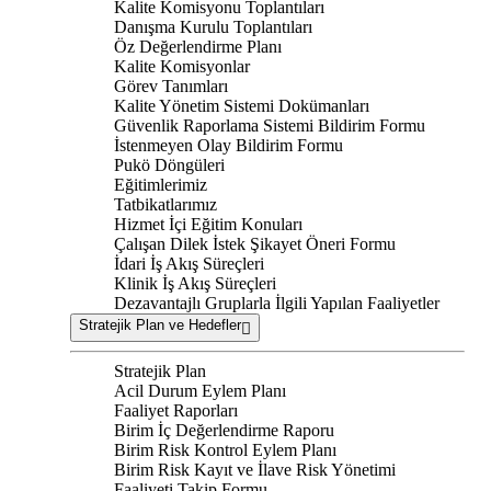
Kalite Komisyonu Toplantıları
Danışma Kurulu Toplantıları
Öz Değerlendirme Planı
Kalite Komisyonlar
Görev Tanımları
Kalite Yönetim Sistemi Dokümanları
Güvenlik Raporlama Sistemi Bildirim Formu
İstenmeyen Olay Bildirim Formu
Pukö Döngüleri
Eğitimlerimiz
Tatbikatlarımız
Hizmet İçi Eğitim Konuları
Çalışan Dilek İstek Şikayet Öneri Formu
İdari İş Akış Süreçleri
Klinik İş Akış Süreçleri
Dezavantajlı Gruplarla İlgili Yapılan Faaliyetler
Stratejik Plan ve Hedefler
Stratejik Plan
Acil Durum Eylem Planı
Faaliyet Raporları
Birim İç Değerlendirme Raporu
Birim Risk Kontrol Eylem Planı
Birim Risk Kayıt ve İlave Risk Yönetimi
Faaliyeti Takip Formu