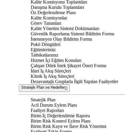
Kalite Komisyonu Toplantıları
Danışma Kurulu Toplantıları
Öz Değerlendirme Planı
Kalite Komisyonlar
Görev Tanımları
Kalite Yönetim Sistemi Dokümanları
Güvenlik Raporlama Sistemi Bildirim Formu
İstenmeyen Olay Bildirim Formu
Pukö Döngüleri
Eğitimlerimiz
Tatbikatlarımız
Hizmet İçi Eğitim Konuları
Çalışan Dilek İstek Şikayet Öneri Formu
İdari İş Akış Süreçleri
Klinik İş Akış Süreçleri
Dezavantajlı Gruplarla İlgili Yapılan Faaliyetler
Stratejik Plan ve Hedefler
Stratejik Plan
Acil Durum Eylem Planı
Faaliyet Raporları
Birim İç Değerlendirme Raporu
Birim Risk Kontrol Eylem Planı
Birim Risk Kayıt ve İlave Risk Yönetimi
Faaliyeti Takip Formu