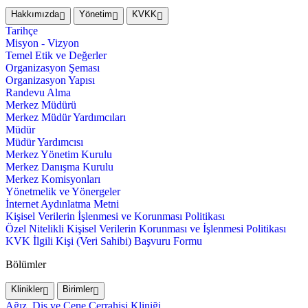
Hakkımızda
Yönetim
KVKK
Tarihçe
Misyon - Vizyon
Temel Etik ve Değerler
Organizasyon Şeması
Organizasyon Yapısı
Randevu Alma
Merkez Müdürü
Merkez Müdür Yardımcıları
Müdür
Müdür Yardımcısı
Merkez Yönetim Kurulu
Merkez Danışma Kurulu
Merkez Komisyonları
Yönetmelik ve Yönergeler
İnternet Aydınlatma Metni
Kişisel Verilerin İşlenmesi ve Korunması Politikası
Özel Nitelikli Kişisel Verilerin Korunması ve İşlenmesi Politikası
KVK İlgili Kişi (Veri Sahibi) Başvuru Formu
Bölümler
Klinikler
Birimler
Ağız, Diş ve Çene Cerrahisi Kliniği