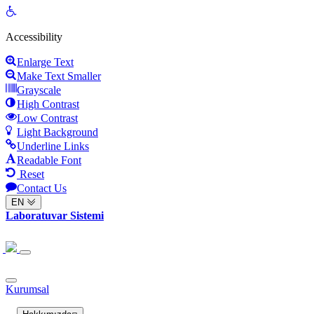
Open
toolbar
Accessibility
Enlarge Text
Make Text Smaller
Grayscale
High Contrast
Low Contrast
Light Background
Underline Links
Readable Font
Reset
Contact Us
EN
Laboratuvar Sistemi
Kurumsal