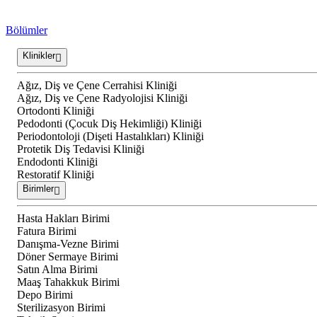
Bölümler
Klinikler
Ağız, Diş ve Çene Cerrahisi Kliniği
Ağız, Diş ve Çene Radyolojisi Kliniği
Ortodonti Kliniği
Pedodonti (Çocuk Diş Hekimliği) Kliniği
Periodontoloji (Dişeti Hastalıkları) Kliniği
Protetik Diş Tedavisi Kliniği
Endodonti Kliniği
Restoratif Kliniği
Birimler
Hasta Hakları Birimi
Fatura Birimi
Danışma-Vezne Birimi
Döner Sermaye Birimi
Satın Alma Birimi
Maaş Tahakkuk Birimi
Depo Birimi
Sterilizasyon Birimi