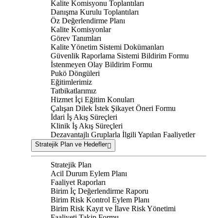
Kalite Komisyonu Toplantıları
Danışma Kurulu Toplantıları
Öz Değerlendirme Planı
Kalite Komisyonlar
Görev Tanımları
Kalite Yönetim Sistemi Dokümanları
Güvenlik Raporlama Sistemi Bildirim Formu
İstenmeyen Olay Bildirim Formu
Pukö Döngüleri
Eğitimlerimiz
Tatbikatlarımız
Hizmet İçi Eğitim Konuları
Çalışan Dilek İstek Şikayet Öneri Formu
İdari İş Akış Süreçleri
Klinik İş Akış Süreçleri
Dezavantajlı Gruplarla İlgili Yapılan Faaliyetler
Stratejik Plan ve Hedefler
Stratejik Plan
Acil Durum Eylem Planı
Faaliyet Raporları
Birim İç Değerlendirme Raporu
Birim Risk Kontrol Eylem Planı
Birim Risk Kayıt ve İlave Risk Yönetimi
Faaliyeti Takip Formu