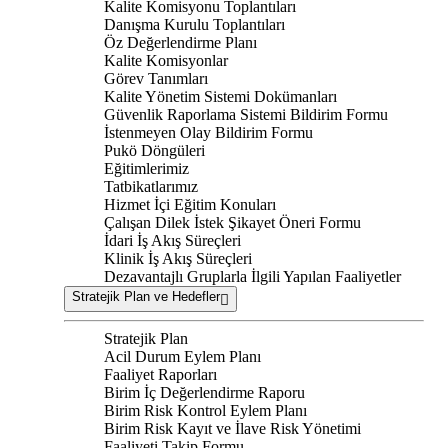
Kalite Komisyonu Toplantıları
Danışma Kurulu Toplantıları
Öz Değerlendirme Planı
Kalite Komisyonlar
Görev Tanımları
Kalite Yönetim Sistemi Dokümanları
Güvenlik Raporlama Sistemi Bildirim Formu
İstenmeyen Olay Bildirim Formu
Pukö Döngüleri
Eğitimlerimiz
Tatbikatlarımız
Hizmet İçi Eğitim Konuları
Çalışan Dilek İstek Şikayet Öneri Formu
İdari İş Akış Süreçleri
Klinik İş Akış Süreçleri
Dezavantajlı Gruplarla İlgili Yapılan Faaliyetler
Stratejik Plan ve Hedefler
Stratejik Plan
Acil Durum Eylem Planı
Faaliyet Raporları
Birim İç Değerlendirme Raporu
Birim Risk Kontrol Eylem Planı
Birim Risk Kayıt ve İlave Risk Yönetimi
Faaliyeti Takip Formu