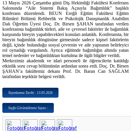
13 Mayıs 2026 Çarşamba günü Diş Hekimliği Fakültesi Konferans
Salonunda “Aile Sistemi Bakış Açısıyla Bağımlılık” başlıklı
konferans düzenlendi. BEUN Ereğli Eğitim Fakültesi Eğitim
Bilimleri Bölümü Rehberlik ve Psikolojik Danışmanlık Anabilim
Dalı Öğretim Üyesi Doç. Dr. Birsen ŞAHAN tarafından verilen
konferansta bağımlılık türleri, aile ve çevresel faktörler ile bağımlılık
karşısında bireyin yapabilecekleri konuları anlatıldı. Konferansta, bir
bireyin bağımlılık döngüsüne girmesinde sadece kişisel faktörlerin
değil, içinde bulunduğu sosyal çevrenin ve aile yapısının belirleyici
rol oynadığı vurgulandı. Ayrıca eğitimde bağımlığın altında yatan
temel nedenler ve bağımlılıktan kurtulma ile ilgili bilgiler verildi.
Merkezimiz akademik ve idari personeli ile öğrencilerin katıldığı
etkinlik soru cevap bölümünün ardından sonra erdi. Doç. Dr. Birsen
ŞAHAN’a fakültemiz dekanı Prof. Dr. Baran Can SAĞLAM
tarafından teşekkür belgesi verildi.
Yayınlanma Tarihi : 13.05.2026
Sayfa Görüntülenme Sayısı :