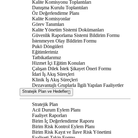
Kalite Komisyonu Toplantıları
Danışma Kurulu Toplantıları
Öz Değerlendirme Planı
Kalite Komisyonlar
Görev Tanımları
Kalite Yönetim Sistemi Dokümanları
Güvenlik Raporlama Sistemi Bildirim Formu
İstenmeyen Olay Bildirim Formu
Pukö Döngüleri
Eğitimlerimiz
Tatbikatlarımız
Hizmet İçi Eğitim Konuları
Çalışan Dilek İstek Şikayet Öneri Formu
İdari İş Akış Süreçleri
Klinik İş Akış Süreçleri
Dezavantajlı Gruplarla İlgili Yapılan Faaliyetler
Stratejik Plan ve Hedefler
Stratejik Plan
Acil Durum Eylem Planı
Faaliyet Raporları
Birim İç Değerlendirme Raporu
Birim Risk Kontrol Eylem Planı
Birim Risk Kayıt ve İlave Risk Yönetimi
Faaliyeti Takip Formu